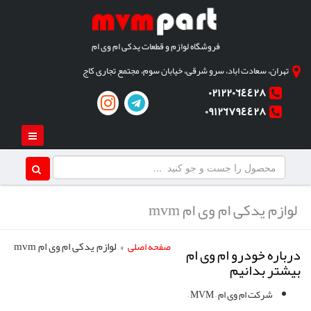
فروشگاه لوازم و قطعات یدکی ام وی ام
تهران، سعادت اباد، سرو شرقی، خیابان سوم، مجتمع تجاری کاج
٠٢١٢٢٠٦٤٤٢٨
٠٩١٢٦٧٩٤٤٢٨
لوازم یدکی ام وی ام mvm
» لوازم یدکی ام وی ام mvm
صفحه اصلی
درباره خودرو ام وی ام
بیشتر بدانیم
شرکت ام وی ام – MVM –