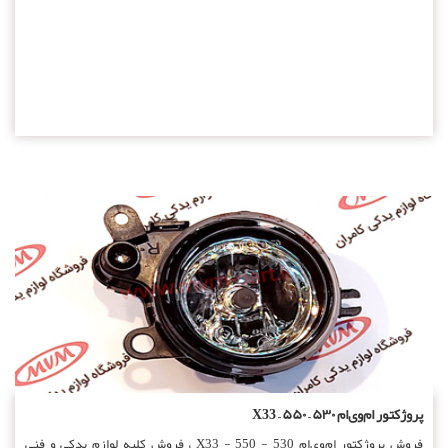
پروژکتور ام‌وی‌ام ۵۳۰ – ۵۵۰ – X33
فروش پروژکتور ام‌وی‌ام 530 - 550 - X33 ، فروش کلیه لوازم یدکی و فنی