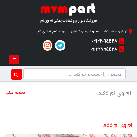
فروشگاه لوازم و قطعات یدکی ام وی ام
تهران، سعادت اباد، سرو شرقی، خیابان سوم، مجتمع تجاری کاج
٠٢١٢٢٠٦٤٤٢٨
٠٩١٢٦٧٩٤٤٢٨
ام وی ام x33
صفحه اصلی
ام وی ام x33