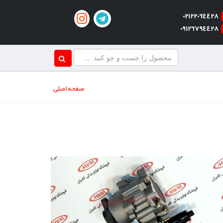
٠٢١٢٢٠٦٤٤٢٨
٠٩١٢٦٧٩٤٤٢٨
صفحه اصلی